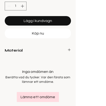
Lägg i kundvagn
Köp nu
Material
62% Lyocell TENCEL™, 28% Cotton, 10%
Linen
Inga omdömen än
Berätta vad du tycker. Var den första som
lämnar ett omdöme.
Lämna ett omdöme