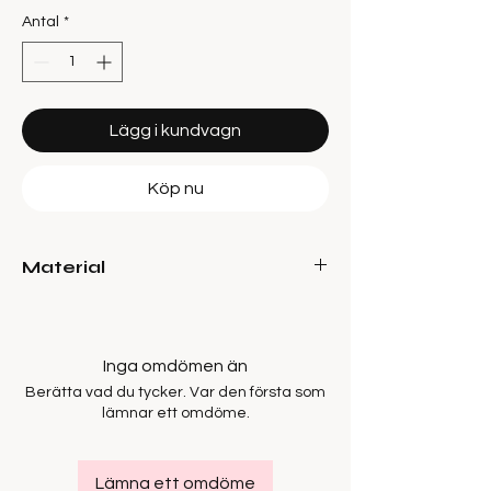
Antal
*
Lägg i kundvagn
Köp nu
Material
50% Cotton 50% Polyester
Inga omdömen än
Berätta vad du tycker. Var den första som
lämnar ett omdöme.
Lämna ett omdöme