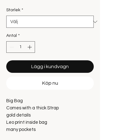
Storlek
*
Antal
*
Lägg i kundvagn
Köp nu
Big Bag
Comes with a thick Strap
gold details
Leo print inside bag
many pockets