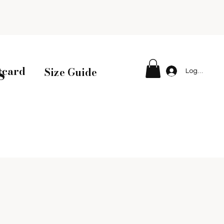
s
tcard
Size Guide
Logga in