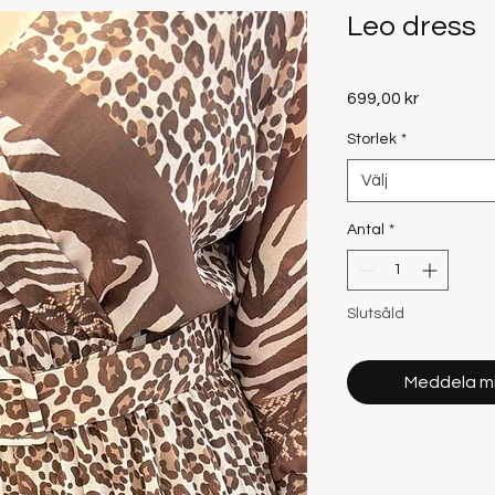
Leo dress
Pris
699,00 kr
Storlek
*
Välj
Antal
*
Slutsåld
Meddela mig