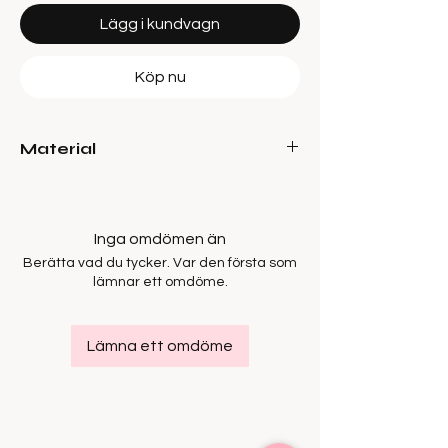
Lägg i kundvagn
Köp nu
Material
90% Viscose, 10% Nylon
Inga omdömen än
Berätta vad du tycker. Var den första som
lämnar ett omdöme.
Lämna ett omdöme