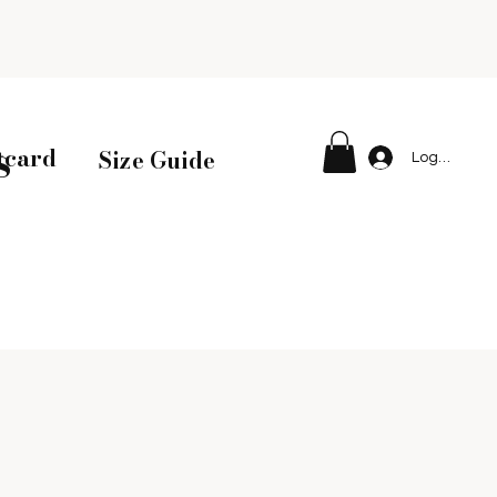
s
tcard
Size Guide
Logga in