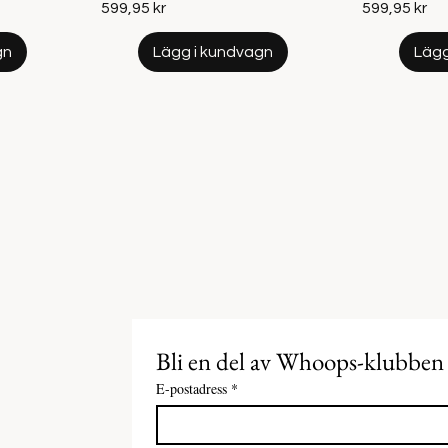
Pris
Pris
599,95 kr
599,95 kr
gn
Lägg i kundvagn
Lägg
Bli en del av Whoops-klubben
E-postadress
*