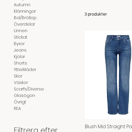
Autumn
Klänningar
3 produkter
Bal/Bröllop
Överdelar
Linnen
Stickat
Byxor
Jeans
Kjolar
Shorts
Ytterkläder
Skor
Väskor
Scarfs/Diverse
Glasögon
Övrigt
REA
Blush Mid Straight P
Snabbvisning
Filtrera efter