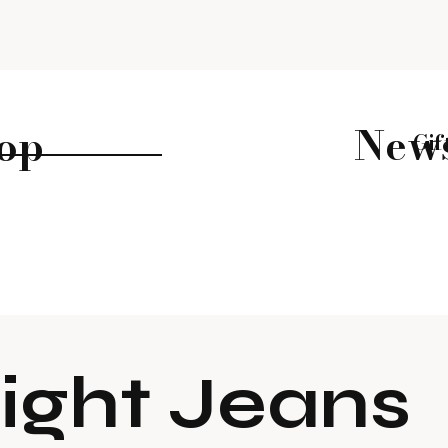
New
op
Gif
aight Jeans