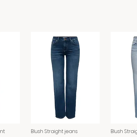
ant
Blush Straight jeans
Blush Stra
Snabbvisning
Sn