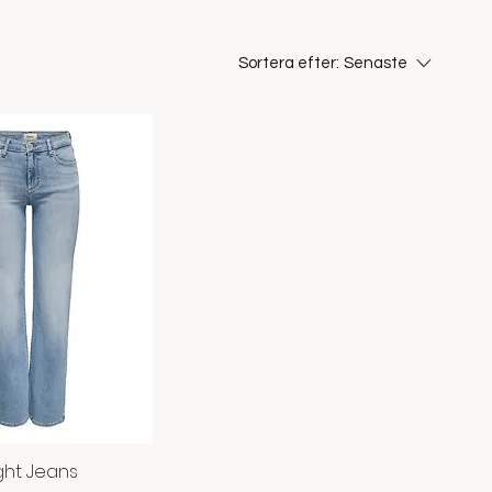
Sortera efter:
Senaste
ight Jeans
abbvisning