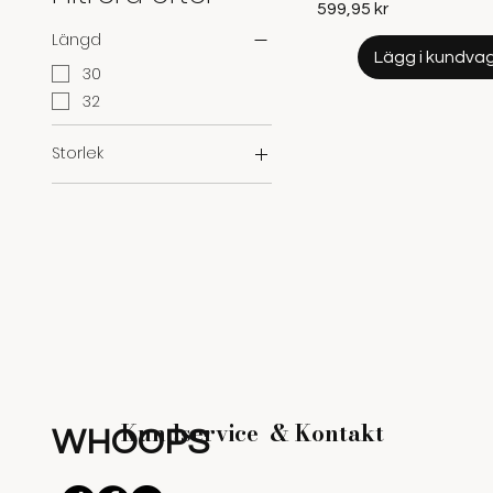
Pris
599,95 kr
Längd
Lägg i kundva
30
32
Storlek
L
M
S
XL
XS
Kundservice &
Kontakt
WHOOPS