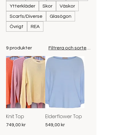
Ytterkläder
Skor
Väskor
Scarfs/Diverse
Glasögon
Övrigt
REA
9 produkter
Filtrera och sortera
Knit Top
Elderflower Top
Pris
Pris
749,00 kr
549,00 kr