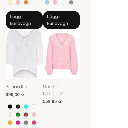
Lägg i
Lägg i
kundvagn
kundvagn
Betina Knit
Nordra
Cardigan
Pris
399,00 kr
Pris
559,95 kr