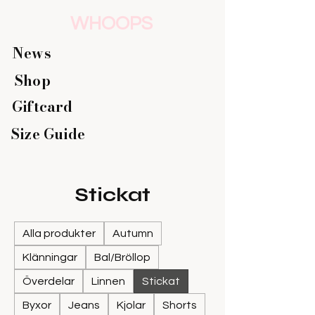
WHOOPS
News
Shop
Giftcard
Size Guide
Stickat
Alla produkter
Autumn
Klänningar
Bal/Bröllop
Överdelar
Linnen
Stickat
Byxor
Jeans
Kjolar
Shorts