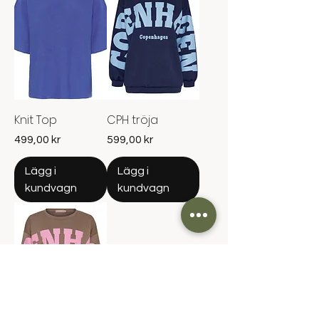
Knit Top
CPH tröja
Pris
Pris
499,00 kr
599,00 kr
Lägg i
Lägg i
kundvagn
kundvagn