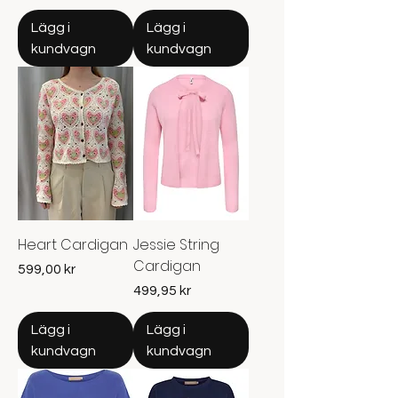
Lägg i
Lägg i
kundvagn
kundvagn
Heart Cardigan
Jessie String
Cardigan
Pris
599,00 kr
Pris
499,95 kr
Lägg i
Lägg i
kundvagn
kundvagn