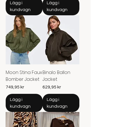
Lägg i
Lägg i
kundvagn
kundvagn
Moon Stina Faux
Binalo Ballon
Bomber Jacket
Jacket
Pris
Pris
749,95 kr
629,95 kr
Lägg i
Lägg i
kundvagn
kundvagn