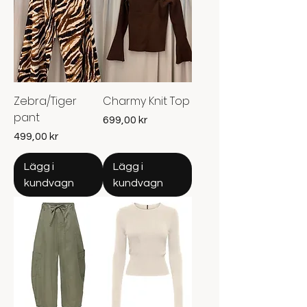
Zebra/Tiger
Charmy Knit Top
pant
Pris
699,00 kr
Pris
499,00 kr
Lägg i
Lägg i
kundvagn
kundvagn