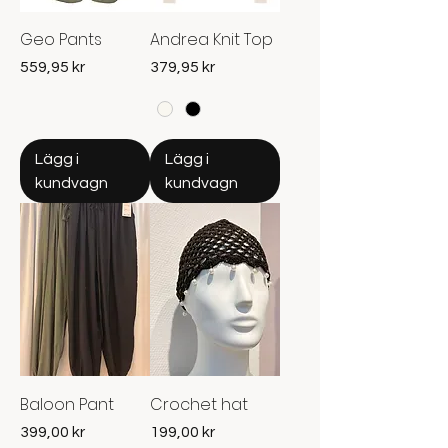
Geo Pants
Andrea Knit Top
Pris
Pris
559,95 kr
379,95 kr
Lägg i
Lägg i
kundvagn
kundvagn
Baloon Pant
Crochet hat
Pris
Pris
399,00 kr
199,00 kr