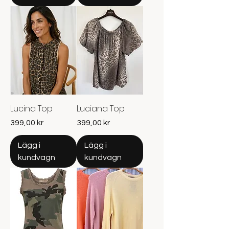
Lucina Top
Luciana Top
Pris
Pris
399,00 kr
399,00 kr
Lägg i
Lägg i
kundvagn
kundvagn