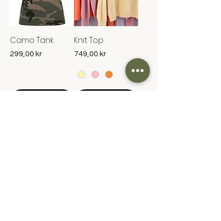
Camo Tank
Knit Top
Pris
Pris
299,00 kr
749,00 kr
Lägg i
Lägg i
kundvagn
kundvagn
Lisbeth Skirt
Scarf