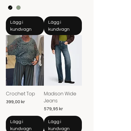
Lägg i
Lägg i
kundvagn
kundvagn
Crochet Top
Madison Wide
Jeans
Pris
399,00 kr
Pris
579,95 kr
Lägg i
Lägg i
kundvagn
kundvagn