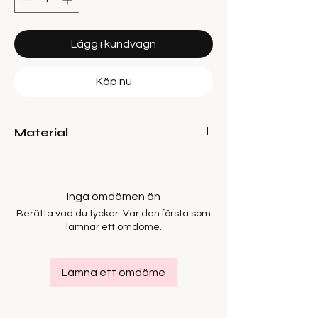
Lägg i kundvagn
Köp nu
Material
83% Modal, 17% Polyester
Inga omdömen än
Berätta vad du tycker. Var den första som
lämnar ett omdöme.
Lämna ett omdöme