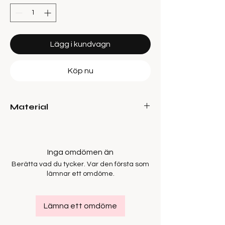
Lägg i kundvagn
Köp nu
Material
50% Polyester - Recycled, 32% Viscose,
13% Polyester, 5% Elastane
Inga omdömen än
Berätta vad du tycker. Var den första som
lämnar ett omdöme.
Lämna ett omdöme