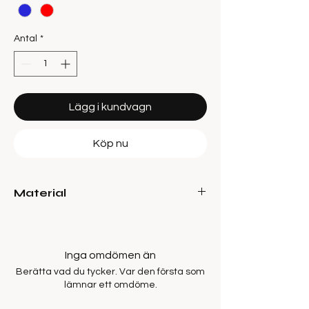
Antal
*
Lägg i kundvagn
Köp nu
Material
88% Viscose LENZING™ECOVERO™, 12%
Polyamide
Inga omdömen än
Berätta vad du tycker. Var den första som
lämnar ett omdöme.