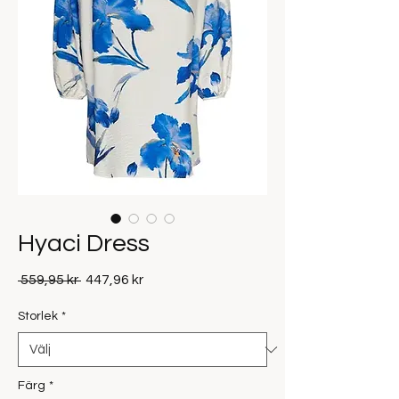
Hyaci Dress
Ordinarie
Reapris
 559,95 kr 
447,96 kr
pris
Storlek
*
Färg
*