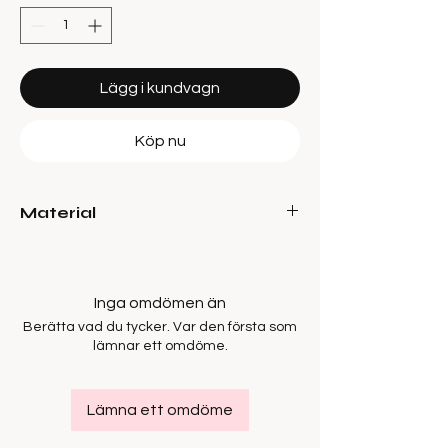
Lägg i kundvagn
Köp nu
Material
70% Viscose
30% Linen
Inga omdömen än
Berätta vad du tycker. Var den första som
lämnar ett omdöme.
Lämna ett omdöme