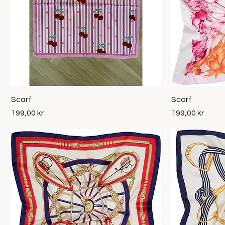
Snabbvisning
Scarf
Scarf
Pris
Pris
199,00 kr
199,00 kr