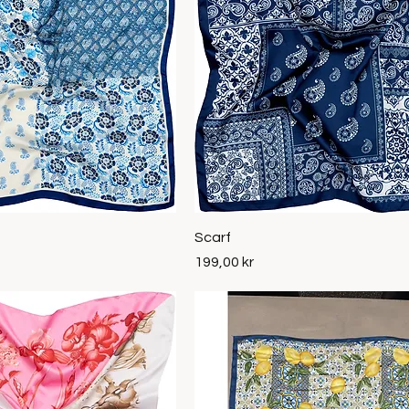
Snabbvisning
Snabbvisning
Scarf
Pris
199,00 kr