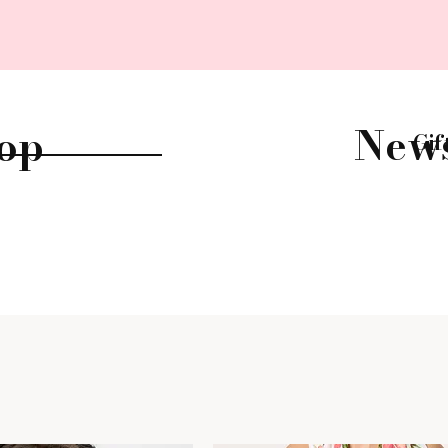
New
op
Gif