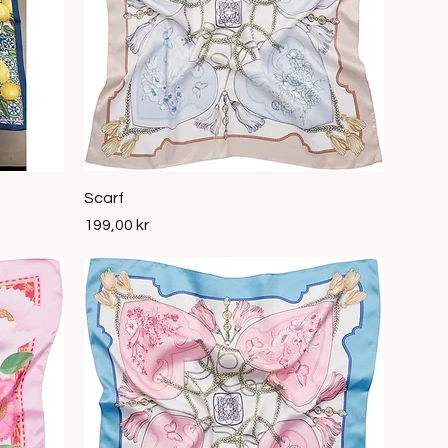
Snabbvisning
Scarf
Pris
199,00 kr