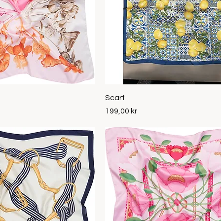
Snabbvisning
Snabbvisning
Scarf
Pris
199,00 kr