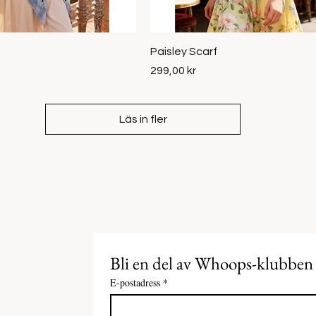
Snabbvisning
Snabbvisning
Paisley Scarf
Pris
299,00 kr
Läs in fler
Bli en del av Whoops-klubben
E-postadress
*