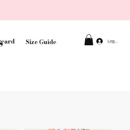
s
tcard
Size Guide
Logga in