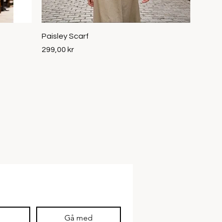
Snabbvisning
Paisley Scarf
Pris
299,00 kr
Gå med