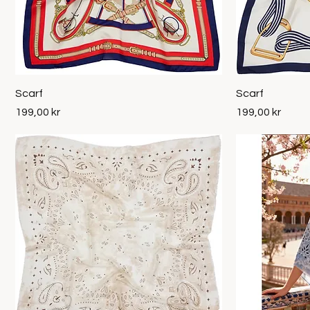
Snabbvisning
Scarf
Scarf
Pris
Pris
199,00 kr
199,00 kr