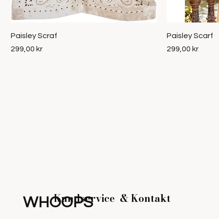
Snabbvisning
Paisley Scraf
Paisley Scarf
Pris
Pris
299,00 kr
299,00 kr
Kundservice &
Kontakt
WHOOPS