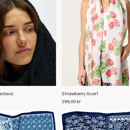
Snabbvisning
Snabbvisning
laclava
Strawberry Scarf
Pris
299,00 kr